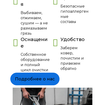
я
Безопасные
гипоаллерген
Выбиваем,
ные
отжимаем,
составы
сушим — а не
размазываем
грязь
Оснащени
Удобство
е
Заберем
ковер,
Собственное
почистим и
оборудование
привезем
и полный
обратно
цикл очистки
Подробнее о нас