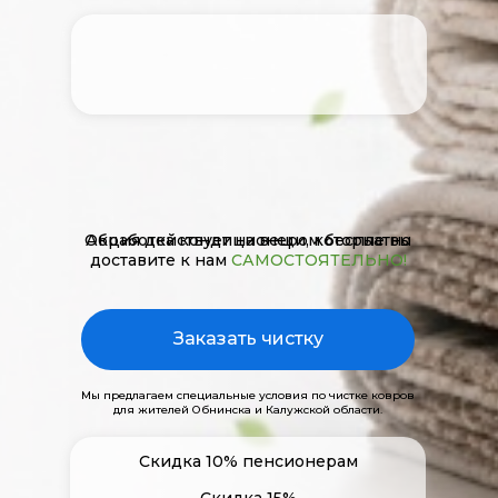
Обработка кондиционером бесплатно​​​​​​​
Акция действует на вещи, которые вы
доставите к нам
САМОСТОЯТЕЛЬНО!
Заказать чистку
Мы предлагаем специальные условия по чистке ковров
для жителей Обнинска и Калужской области.
Скидка 10% пенсионерам
Скидка 15%